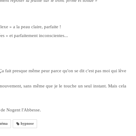
ent reposer la feuille sur le tronc ferme et solide »
e » a la peau claire, parfaite !
es » et parfaitement inconscientes...
Ça fait presque même peur parce qu'on se dit c'est pas moi qui lève
ce mouvement, sans même que je le touche un seul instant. Mais cela
 de Nogent l'Abbesse.
zéma
hypnose