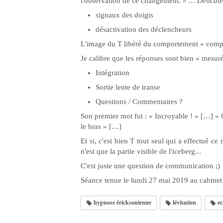
l'observation de ce changement.
« … Délicatem
signaux des doigts
désactivation des déclencheurs
L'image du T libéré du comportement « complex
Je calibre que les réponses sont bien « mesuré
Intégration
Sortie lente de transe
Questions / Commentaires ?
Son premier mot fut : « Incroyable ! » […] « 
le bras » […]
Et si, c'est bien T tout seul qui a effectué 
n'est que la partie visible de l'iceberg...
C'est juste une question de communication ;)
Séance tenue le lundi 27 mai 2019 au cabinet
hypnose éricksonienne
lévitation
ec