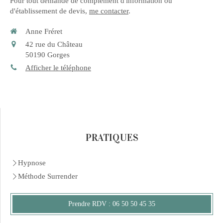
Pour tout demande de complément d'information ou
d'établissement de devis,
me contacter
.
Anne Fréret
42 rue du Château
50190
Gorges
Afficher le téléphone
PRATIQUES
Hypnose
Méthode Surrender
Prendre RDV : 06 50 50 45 35