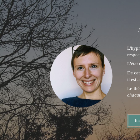
L'hypn
respec
L'état
De cet
il est
Le thé
chacun
En