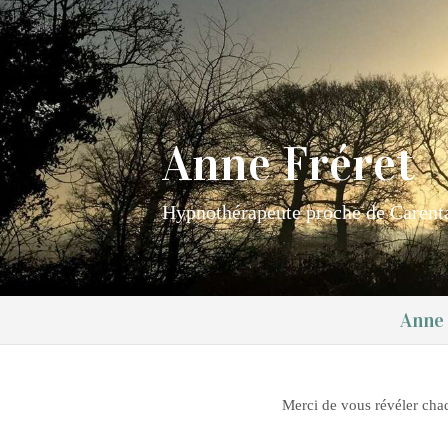
Anne Fréret
Hypnothérapeute proche de Carent
Anne 
Merci de vous révéler cha