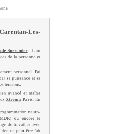
phone
Carentan-Les-
ode Surrender
. L'un
rces de la personne et
ement personnel. J'ai
par sa puissance et sa
es tensions.
cien avancé et maître
hez
Xtrëma
Paris
. En
a programmation neuro-
'EMDR) ou encore le
ge de travailler avec
 r
ien ne peut être fait