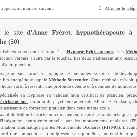
 appelez au numéro suivant:
Afficher le télé
 le site
d'Anne Fréret
,
hypnothérapeute à 
he (50)
istincts vous sont ici proposés: l'
Hypnose Ericksonienne
et la
Méth
ation verbale, l'autre par le toucher. Les deux s'adressent aux ressou
 d'auto-guérison.
s, je me suis formée et pratique ces méthodes de soin et de développ
n bio-énergétique appelé
Méthode Surrender
. Cette méthode m'a plu 
-heure suffit à ressentir une profonde détente et à dénouer de nombreus
pécialisée en Hypnose en validant mon certificat de praticien, prati
éricksonienne
, du nom du psychiatre américain Milton H Erickson, c
té assistante de formation praticien dans cette même école.
avail de Milton H Erickson a directement inspiré les outils tels que l
 l'Intégration neuro-émotionnelle par les mouvements oculaires
(l
formation Traumatique par les Mouvements Oculaires
(RITMO). L'avanta
abord que son action est omniprésente au quotidien, tant et si bien que