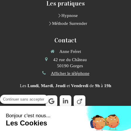
Les pratiques
Hypnose
Méthode Surrender
Contact
Anne Fréret
42 rue du Château
50190
Gorges
Afficher le téléphone
Les
Lundi
,
Mardi
,
Jeudi
et
Vendredi
de
9h
à
19h
Continuer sans accepter
Bonjour c'est nous...
Prendre RDV : 06 50 50 45 35
Les Cookies