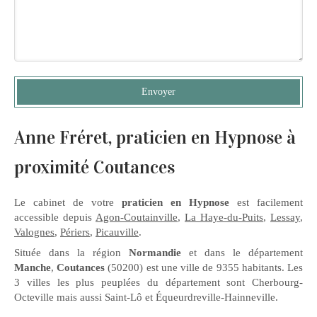
Envoyer
Anne Fréret, praticien en Hypnose à
proximité Coutances
Le cabinet de votre
praticien en Hypnose
est facilement
accessible depuis
Agon-Coutainville
,
La Haye-du-Puits
,
Lessay
,
Valognes
,
Périers
,
Picauville
.
Située dans la région
Normandie
et dans le département
Manche
,
Coutances
(50200) est une ville de 9355 habitants. Les
3 villes les plus peuplées du département sont Cherbourg-
Octeville mais aussi Saint-Lô et Équeurdreville-Hainneville.